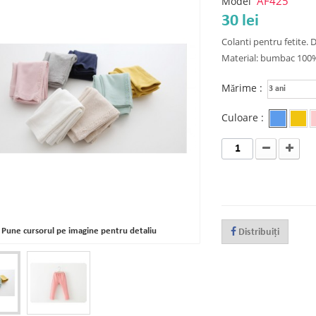
AF425
Model
30 lei
Colanti pentru fetite. 
Material: bumbac 100
Mărime :
3 ani
Culoare :
Pune cursorul pe imagine pentru detaliu
Distribuiţi