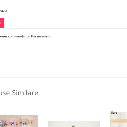
eaza
I
omer comments for the moment.
use Similare
Sale