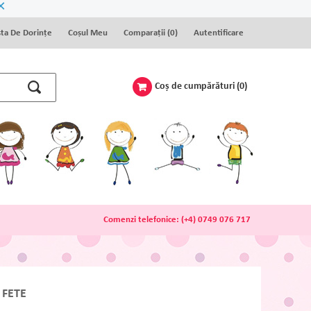
×
sta De Dorinţe
Coșul Meu
Comparaţii (
0
)
Autentificare
Coş de cumpărături
(0)
Comenzi telefonice:
(+4) 0749 076 717
 FETE