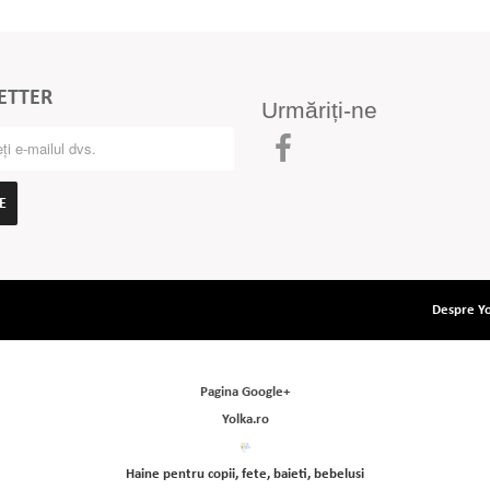
ETTER
Urmăriți-ne
E
Despre Yo
Pagina Google+
Yolka.ro
Haine pentru copii, fete, baieti, bebelusi