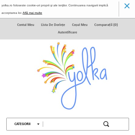
×
yolka.ro foloseste cookie-uri proprii şi ale terţilor. Continuarea navigarii implică
acceptarea lor.
Află mai multe
Comparaţii (
0
)
Contul Meu
Lista De Dorinţe
Coșul Meu
Autentificare
CATEGORII