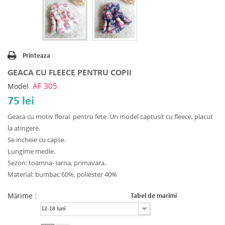
Printeaza
GEACA CU FLEECE PENTRU COPII
AF 305
Model
75 lei
Geaca cu motiv floral pentru fete. Un model captusit cu fleece, placut
la atingere.
Se incheie cu capse.
Lungime medie.
Sezon: toamna- iarna, primavara.
Material: bumbac 60%, poliester 40%
Mărime :
Tabel de marimi
12-18 luni