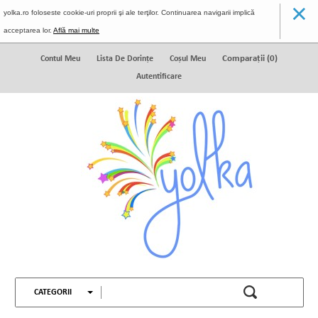
×
yolka.ro foloseste cookie-uri proprii şi ale terţilor. Continuarea navigarii implică
acceptarea lor.
Află mai multe
Comparaţii (
0
)
Contul Meu
Lista De Dorinţe
Coșul Meu
Autentificare
CATEGORII