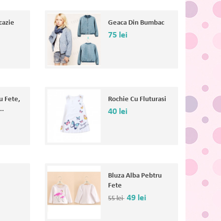
cazie
Geaca Din Bumbac
75 lei
u Fete,
Rochie Cu Fluturasi
..
40 lei
Bluza Alba Pebtru
Fete
49 lei
55 lei