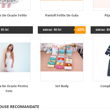
e De Ocazie Fetite
Pantofi Fetite De Gala
Pij
-20%
85 lei
80 lei
80
100 lei
100 lei
a De Ocazie Pentru
Set Body
Compl
Fete
DUSE RECOMANDATE