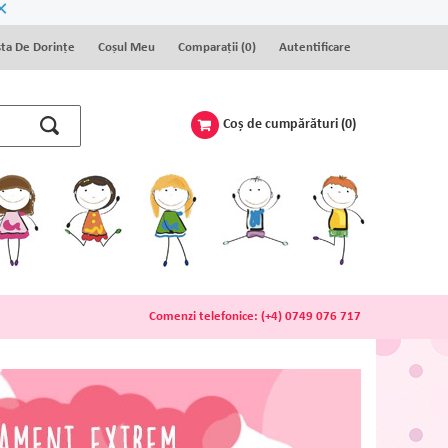
×
sta De Dorinţe
Coșul Meu
Comparaţii (
0
)
Autentificare
Coş de cumpărături
(0)
Comenzi telefonice:
(+4) 0749 076 717