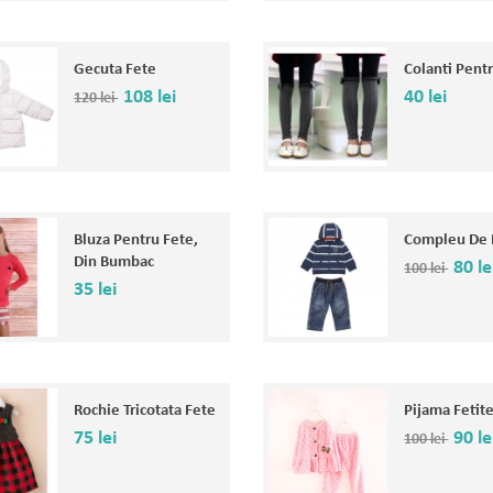
Gecuta Fete
Colanti Pent
108 lei
40 lei
120 lei
Bluza Pentru Fete,
Compleu De 
Din Bumbac
80 le
100 lei
35 lei
Rochie Tricotata Fete
Pijama Fetit
75 lei
90 le
100 lei