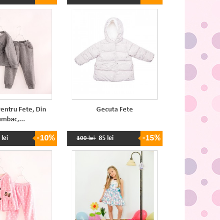
entru Fete, Din
Gecuta Fete
mbac,...
-10%
-15%
 lei
85 lei
100 lei