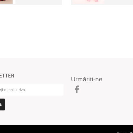
ETTER
Urmăriți-ne
E