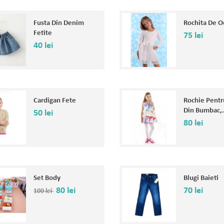
Fusta Din Denim
Rochita De O
Fetite
75 lei
40 lei
Cardigan Fete
Rochie Pentr
Din Bumbac,.
50 lei
80 lei
Set Body
Blugi Baieti
80 lei
70 lei
100 lei