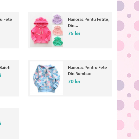
ru Fete
Hanorac Pentu Fetite,
Din...
75 lei
Baieti
Hanorac Pentru Fete
Din Bumbac
i
70 lei
e
i