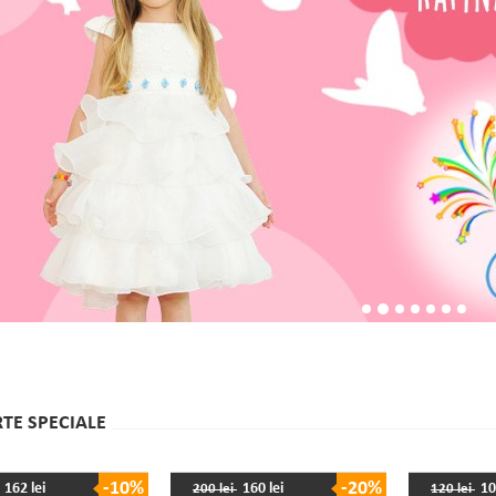
TE SPECIALE
-10%
-20%
162 lei
160 lei
10
200 lei
120 lei