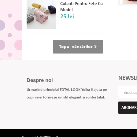
Colanti Pentru Fete Cu
Model
25 lei
Topul vănzărilor
NEWSL
Despre noi
Urmarind principiul TOTAL LOOK Yolka ii ajuta pe
copii sa-si formeze un stil elegant si confortabil.
ABONAR