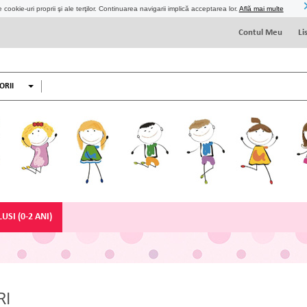
 cookie-uri proprii şi ale terţilor. Continuarea navigarii implică acceptarea lor.
Află mai multe
Contul Meu
Li
ORII
USI (0-2 ANI)
RI