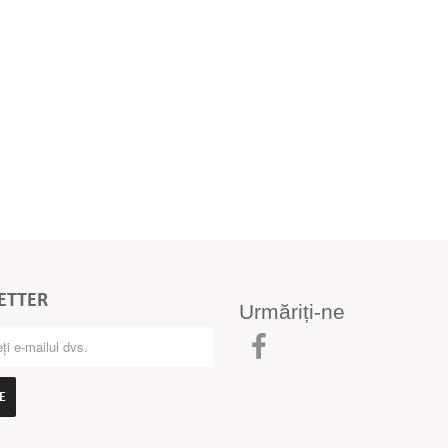
ETTER
Urmăriți-ne
E