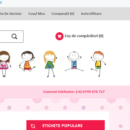
×
sta De Dorinţe
Coșul Meu
Comparaţii (
0
)
Autentificare
Coş de cumpărături
(0)
Comenzi telefonice:
(+4) 0749 076 717
ETICHETE POPULARE