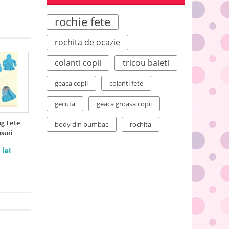
rochie fete
rochita de ocazie
colanti copii
tricou baieti
geaca copii
colanti fete
gecuta
geaca groasa copii
ng Fete
body din bumbac
rochita
asuri
 lei