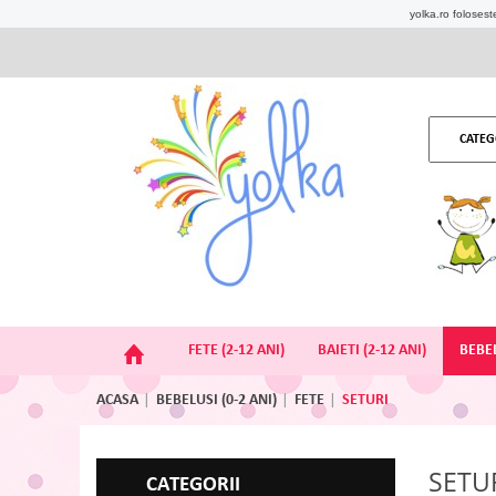
yolka.ro foloseste
CATEG
FETE (2-12 ANI)
BAIETI (2-12 ANI)
BEBEL
ACASA
BEBELUSI (0-2 ANI)
FETE
SETURI
SETU
CATEGORII