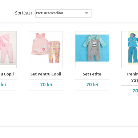
Sortează
Pret: descrescător
u Copii
Set Pentru Copii
Set Fetite
Treni
Str
lei
70 lei
70 lei
70