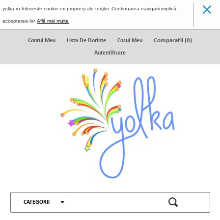
×
yolka.ro foloseste cookie-uri proprii şi ale terţilor. Continuarea navigarii implică
acceptarea lor.
Află mai multe
Comparaţii (
0
)
Contul Meu
Lista De Dorinţe
Coșul Meu
Autentificare
CATEGORII