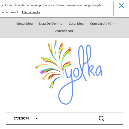
×
yolka.ro foloseste cookie-uri proprii şi ale terţilor. Continuarea navigarii implică
acceptarea lor.
Află mai multe
Comparaţii (
0
)
Contul Meu
Lista De Dorinţe
Coșul Meu
Autentificare
CATEGORII