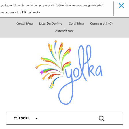
×
yolka.ro foloseste cookie-uri proprii şi ale terţilor. Continuarea navigarii implică
acceptarea lor.
Află mai multe
Comparaţii (
0
)
Contul Meu
Lista De Dorinţe
Coșul Meu
Autentificare
CATEGORII