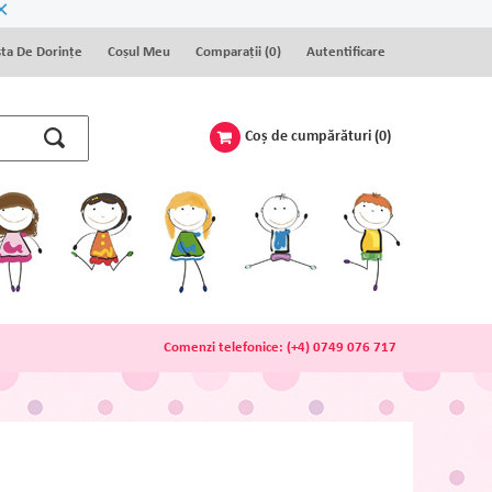
×
sta De Dorinţe
Coșul Meu
Comparaţii (
0
)
Autentificare
Coş de cumpărături
(0)
Comenzi telefonice:
(+4) 0749 076 717