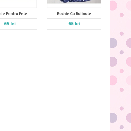
hie Pentru Fete
Rochie Cu Bulinute
Rochita 
65 lei
65 lei
85