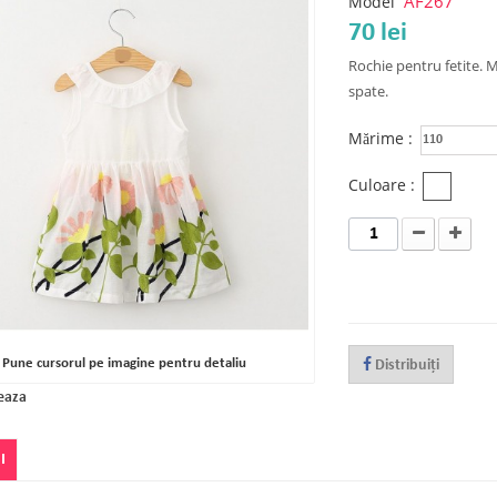
AF267
Model
70 lei
Rochie pentru fetite.
spate.
Mărime :
110
Culoare :
Pune cursorul pe imagine pentru detaliu
Distribuiţi
eaza
I