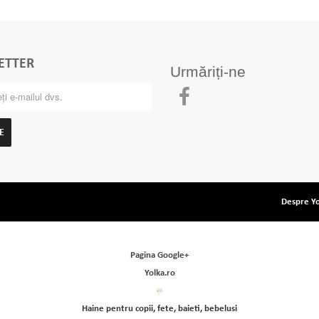
ETTER
Urmăriți-ne
E
Despre Yo
Pagina Google+
Yolka.ro
Haine pentru copii, fete, baieti, bebelusi