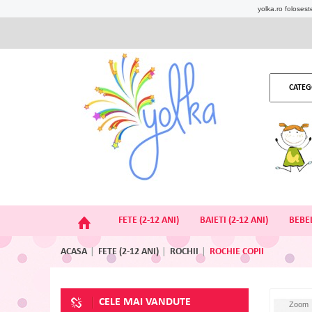
yolka.ro foloseste
CATEG
FETE (2-12 ANI)
BAIETI (2-12 ANI)
BEBEL
ACASA
FETE (2-12 ANI)
ROCHII
ROCHIE COPII
CELE MAI VANDUTE
Zoom