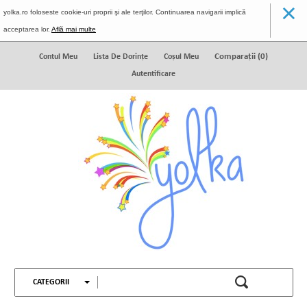
×
yolka.ro foloseste cookie-uri proprii şi ale terţilor. Continuarea navigarii implică
acceptarea lor.
Află mai multe
Comparaţii (
0
)
Contul Meu
Lista De Dorinţe
Coșul Meu
Autentificare
CATEGORII